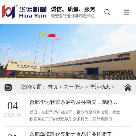
网
站
首
导
页
软
航
管
软
泵
管
缓
您的位置：
首页
>
关于华运
>
华运动态
>
阀
冲
关
合肥华运软管泵启程发往南美，赋能当地纸浆稳定输送
04
器
于
下
近日，合肥华运机械公司一批软管泵顺利出货。此款
2026-08
软管泵在工厂内便已吸引众多目光，其外观醒目，性
华
载
联
能卓越，可适应多种复杂工况。合肥华运机械长期专
注流体输送设备研发制造，凭借深厚技术积累与创新
合肥华运乳化泵助力食品行业均质工艺升级