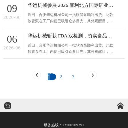
注流体输送设备研发制造，凭借深厚技术积累与创新
华运机械参展 2026 智利北方国际矿业展，诚邀莅临洽谈
09
能力，在业内颇具声誉。此次出货的软管泵采用先进
近日，合肥华运机械公司一批软管泵顺利出货。此款
技术，运行稳定，能精准控制流量，有效输送各类特
2026-06
软管泵在工厂内便已吸引众多目光，其外观醒目，性
殊介质，降低维护成本。这...
能卓越，可适应多种复杂工况。合肥华运机械长期专
注流体输送设备研发制造，凭借深厚技术积累与创新
华运机械斩获 FDA 双检测，夯实食品泵出口资质
06
能力，在业内颇具声誉。此次出货的软管泵采用先进
近日，合肥华运机械公司一批软管泵顺利出货。此款
技术，运行稳定，能精准控制流量，有效输送各类特
2026-06
软管泵在工厂内便已吸引众多目光，其外观醒目，性
殊介质，降低维护成本。这...
能卓越，可适应多种复杂工况。合肥华运机械长期专
注流体输送设备研发制造，凭借深厚技术积累与创新
能力，在业内颇具声誉。此次出货的软管泵采用先进
1
2
3
技术，运行稳定，能精准控制流量，有效输送各类特
殊介质，降低维护成本。这...
华运机械
服务热线：
13500509291