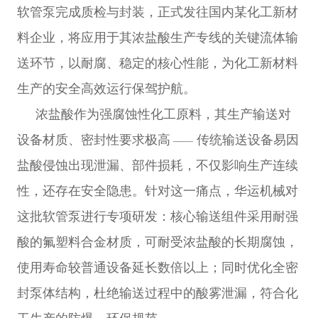
运
中
系
各
软管泵完成质检与封装，正式发往国内某化工新材
料企业，将应用于其浓盐酸生产专线的关键流体输
心
我
分
送环节，以耐腐、稳定的核心性能，为化工新材料
English
们
网
生产的安全高效运行保驾护航。
中
浓盐酸作为强腐蚀性化工原料，其生产输送对
文
站
设备材质、密封性要求极高
传统输送设备易因
——
盐酸侵蚀出现泄漏、部件损耗，不仅影响生产连续
性，还存在安全隐患。针对这一痛点，华运机械对
这批软管泵进行专项研发：核心输送组件采用耐强
酸的氟塑料合金材质，可耐受浓盐酸的长期腐蚀，
使用寿命较普通设备延长数倍以上；同时优化全密
封泵体结构，杜绝输送过程中的酸雾泄漏，符合化