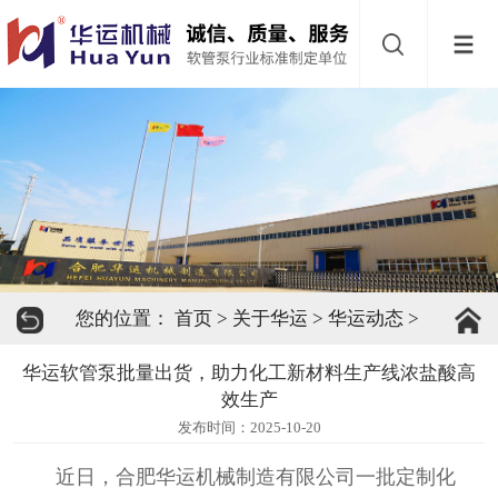
网
站
首
导
页
软
航
管
软
泵
管
缓
您的位置：
首页
>
关于华运
>
华运动态
>
阀
冲
关
华运软管泵批量出货，助力化工新材料生产线浓盐酸高
器
于
下
效生产
发布时间：2025-10-20
华
载
联
近日，合肥华运机械制造有限公司一批定制化