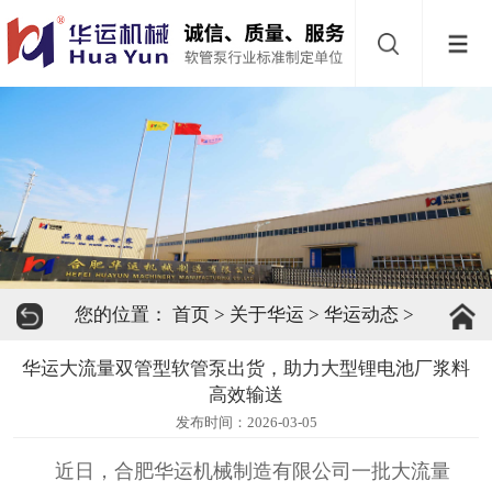
网
站
首
导
页
软
航
管
软
泵
管
缓
您的位置：
首页
>
关于华运
>
华运动态
>
阀
冲
关
华运大流量双管型软管泵出货，助力大型锂电池厂浆料
器
于
下
高效输送
发布时间：2026-03-05
华
载
联
近日，合肥华运机械制造有限公司一批大流量