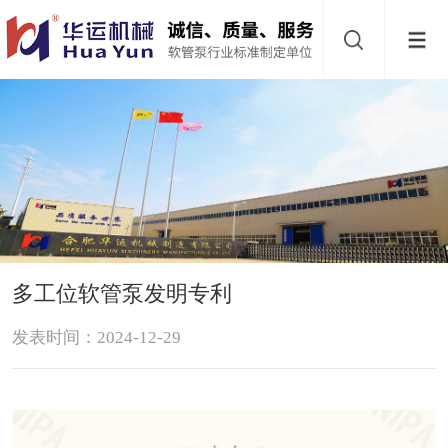
网
站
首
导
页
软
航
管
软
泵
管
缓
多工位软管泵发明专利
阀
冲
关
发表时间：2024-12-29
器
于
下
华
载
联