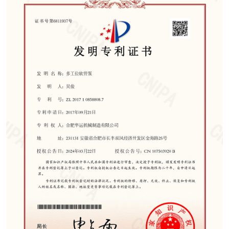
运
中
系
各
心
我
分
English
们
网
中
文
站